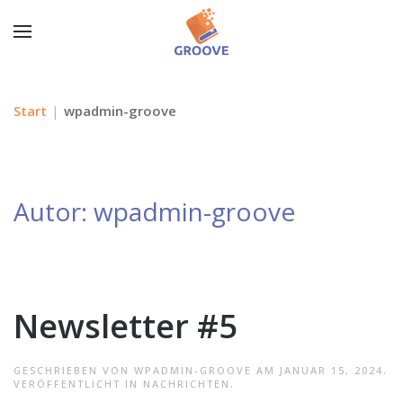
Start
wpadmin-groove
Autor:
wpadmin-groove
Newsletter #5
GESCHRIEBEN VON
WPADMIN-GROOVE
AM
JANUAR 15, 2024
.
VERÖFFENTLICHT IN
NACHRICHTEN
.